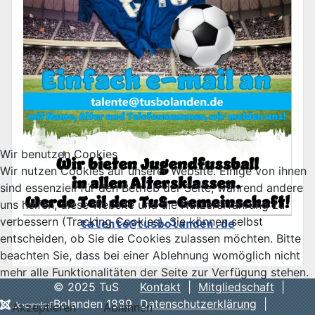
Wir benutzen Cookies
Wir nutzen Cookies auf unserer Website. Einige von ihnen
sind essenziell für den Betrieb der Seite, während andere
uns helfen, diese Website und die Nutzererfahrung zu
verbessern (Tracking Cookies). Sie können selbst
talente@tusbolanden.de
entscheiden, ob Sie die Cookies zulassen möchten. Bitte
beachten Sie, dass bei einer Ablehnung womöglich nicht
mehr alle Funktionalitäten der Seite zur Verfügung stehen.
© 2025 TuS
Kontakt
|
Mitgliedschaft
|
Bolanden 1889
Datenschutzerklärung
|
Akzeptieren
Ablehnen