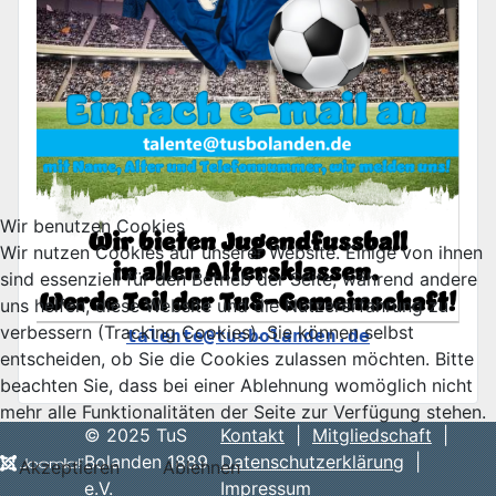
Wir benutzen Cookies
Wir nutzen Cookies auf unserer Website. Einige von ihnen
sind essenziell für den Betrieb der Seite, während andere
uns helfen, diese Website und die Nutzererfahrung zu
verbessern (Tracking Cookies). Sie können selbst
talente@tusbolanden.de
entscheiden, ob Sie die Cookies zulassen möchten. Bitte
beachten Sie, dass bei einer Ablehnung womöglich nicht
mehr alle Funktionalitäten der Seite zur Verfügung stehen.
© 2025 TuS
Kontakt
|
Mitgliedschaft
|
Bolanden 1889
Datenschutzerklärung
|
Akzeptieren
Ablehnen
e.V.
Impressum